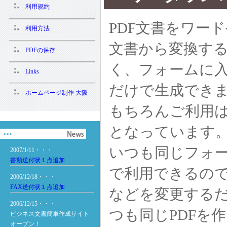
利用規約
PDF文書をワー
利用方法
文書から変換す
PDFの保存
く、フォームに
Links
だけで生成でき
ホームページ制作 大阪
もちろんご利用
となっています
いつも同じフォ
2007/1/11・・・
書類送付状１点追加
で利用できるの
2006/12/18・・・
FAX送付状１点追加
などを変更する
2006/12/15・・・
つも同じPDFを
ビジネス文書簡単作成サイト
オープン！