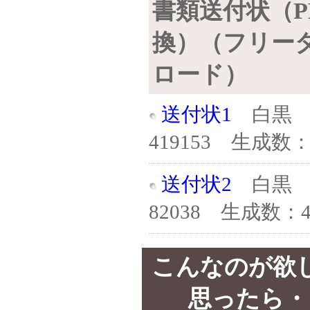
書類送付状（P
換）（フリー
ロード）
送付状1
白黒 
419153 生成数：2
送付状2
白黒 
82038 生成数：4
こんなのが欲
思ったら・